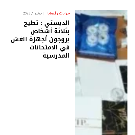
حوادث وقضايا
يونيو 1, 2023
الديستي : تطيح
بثلاثة أشخاص
يروجون أجهزة الغش
في الامتحانات
المدرسية