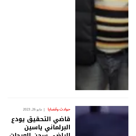
حوادث وقضايا
مايو 26, 2023
قاضي التحقيق يودع
البرلماني ياسين
الراضي سجن العرجات