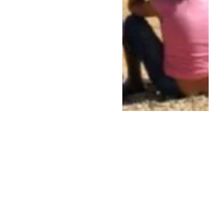
حوادث وقضايا
مايو 22, 2023
أنقذوا الصحراويين
بالمخيمات تندوف من
ترهيب عصابة
البوليساريو