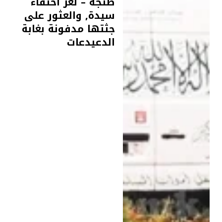
طنجة – لغز اختفاء
سيدة, والعثور على
جثتها مدفونة بغابة
الدعيدعات