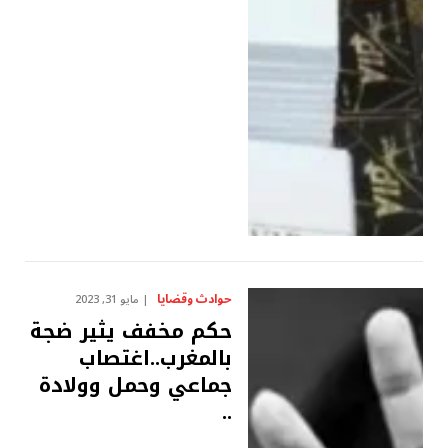
حوادث وقضايا
مايو 31, 2023
حكم مخفف يثير ضجة
بالمغرب..اغتصاب
جماعي وحمل وولادة
..