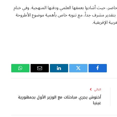
اضر، حيث أشادوا بعمقها العلمي ودقتها المنهجية. وفي ختام
ه بتقدير مشرف جداً، مع تنويه خاص بأهمية موضوع الأطروحة
بية الإفريقية.
فيسبوك
تويتر
لينكدإن
البريد
واتساب
الإلكتروني
التالي
أخنوش يجري مباحثات مع الوزير الأول بجمهورية
غينيا