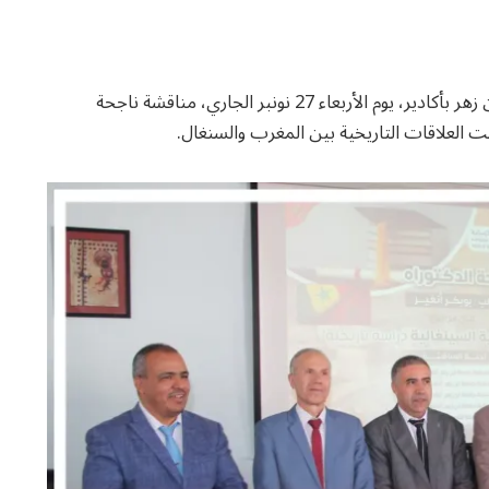
أكادير – شهدت كلية الآداب والعلوم الإنسانية بجامعة ابن زهر بأكادير، يوم الأربعاء 27 نونبر الجاري، مناقشة ناجحة
لت العلاقات التاريخية بين المغرب والسنغال.