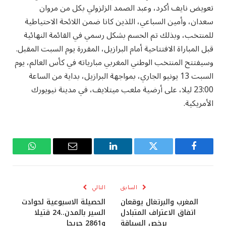
تعويض نايف أكرد، وعبد الصمد الزلزولي بكل من مروان
سعدان، وأمين السباعي، اللذين كانا ضمن اللائحة الاحتياطية
للمنتخب، وبذلك تم الحسم بشكل رسمي في القائمة النهائية
قبل المباراة الافتتاحية أمام البرازيل، المقررة يوم السبت المقبل.
وسيفتتح المنتخب الوطني المغربي مبارياته في كأس العالم، يوم
السبت 13 يونيو الجاري، بمواجهة البرازيل، بداية من الساعة
23:00 ليلا، على أرضية ملعب ميتلايف، في مدينة نيويورك
الأمريكية.
فيسبوك
تويتر
لينكدإن
البريد
واتساب
الإلكتروني
السابق
التالي
المغرب والبرتغال يوقعان
الحصيلة الاسبوعية لحوادت
اتفاق الاعتراف المتبادل
السير بالمدن..24 قتيلا
برخص السياقة
و2861 جريحا