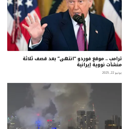
ترامب .. موقع فوردو “انتهى” بعد قصف ثلاثة
منشآت نووية إيرانية
يونيو 22, 2025