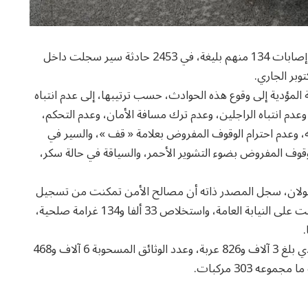
لقي 32 شخصا مصرعهم، وأصيب 3255 آخرون بجروح، إصابات 134 منهم بليغة، في 2453 حادثة سير سجلت داخل
ة المؤدية إلى وقوع هذه الحوادث، حسب ترتيبها، إلى عدم انتباه
عدم انتباه الراجلين، وعدم ترك مسافة الأمان، وعدم التحكم،
 به، وعدم احترام الوقوف المفروض بعلامة « قف »، والسير في
لوقوف المفروض بضوء التشوير الأحمر، والسياقة في حالة سكر،
جولان، سجل المصدر ذاته أن مصالح الأمن تمكنت من تسجيل
39 ألفا و606 مخالفات، وإنجاز 6 آلاف و472 محضرا أحيلت على النيابة العامة، واستخلاص 33 ألفا و134 غرامة صلحية،
وأشار البلاغ إلى أن عدد العربات الموضوعة بالمحجز البلدي بلغ 3 آلاف و826 عربة، وعدد الوثائق المسحوبة 6 آلاف و468
 303 مركبات.