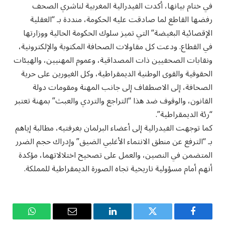
في ختام بيانها، أكدت الفيدرالية المغربية لناشري الصحف
رفضها القاطع لما صادقت عليه الحكومة، منددة بـ “العقلية
الإقصائية البغيضة” التي تميز سلوك الحكومة الحالية ووزارتها
في القطاع. ودعت كل مقاولات الصحافة المكتوبة والإلكترونية،
ونقابات الصحفيين ذات المصداقية، وعموم المهنيين، والهيئات
الحقوقية والقوى الوطنية الديمقراطية، وكل الغيورين على حرية
الصحافة، إلى الاصطفاف إلى جانب المهنة ومقومات دولة
القانون، والوقوف ضد هذا “التراجع والتردي والعبث” بمهنة تعتبر
“رئة الديمقراطية”.
كما توجهت الفيدرالية إلى أعضاء البرلمان بغرفتيه، مطالبة إياهم
بـ “الترفع عن منطق الانتماء الأغلبي الضيق” وإدراك حجم الضرر
المتضمن في النصين، والعمل على تصحيح اختلالاتهما، مؤكدة
أنهم أمام مسؤولية تاريخية تجاه الصورة الديمقراطية للمملكة.
فيسبوك
تويتر
لينكدإن
البريد
واتساب