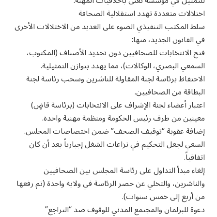
للتمثيل في مؤسسة تعنى بأخلاقيات المهنة.
اختلالات متعددة تهدد استقلالية الصحافة
سلط المكتب التنفيذي الضوء على العديد من الاختلالات الأخرى
في القانون الجديد، منها:
فتح الانتخابات للصحافيين دون تحديد الأصناف (المكتوب،
السمعي البصري، الوكالات)، مما يهدد بتوازن التمثيلية.
الاحتفاظ برئاسة لجنة المقاولة للناشرين وسحب رئاسة لجنة
البطاقة من الصحافيين.
اعتبار أعضاء لجنة الإشراف على الانتخابات (برئاسة قاضٍ)
معينين من طرف رئيس الحكومة ومنظمة مهنية واحدة.
إضافة عقوبة “توقيف الصحف” ضمن اختصاصات المجلس.
السعي لجعل التحكيم في نزاعات الشغل إجبارياً بعد أن كان
اتفاقياً.
إلغاء مبدأ التداول على رئاسة المجلس بين الصحافيين
والناشرين، والتخلي عن حصر الرئاسة في ولاية واحدة (تم رفعها
من أربع إلى خمس سنوات).
دعوة للبرلمان والمجتمع المدني للوقوف ضد “التراجع”