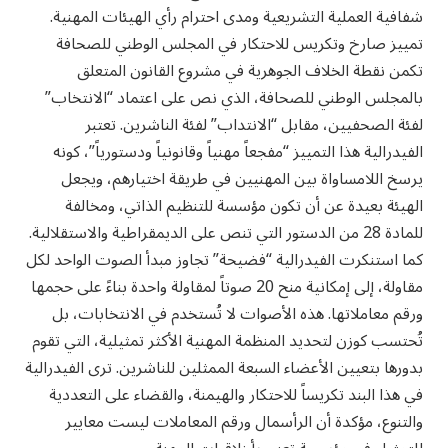
شفافية العملية التشريعية ومدى احترام رأي الهيئات المهنية.
تمييز صارخ وتكريس للاحتكار في المجلس الوطني للصحافة
تكمن نقطة الخلاف الجوهرية في مشروع القانون المتعلق
بالمجلس الوطني للصحافة، الذي نص على اعتماد “الانتخاب”
لفئة الصحفيين، مقابل “الانتداب” لفئة الناشرين. تعتبر
الفيدرالية هذا التمييز “مفجعاً مهنياً وقانونياً ودستورياً”، كونه
يرسخ اللامساواة بين المهنيين في طريقة اختيارهم، ويجعل
الهيئة بعيدة عن أن تكون مؤسسة للتنظيم الذاتي، ومخالفة
للمادة 28 من الدستور التي تنص على الديمقراطية والاستقلالية.
كما استنكرت الفيدرالية “فضيحة” تجاوز مبدأ الصوت الواحد لكل
مقاولة، إلى إمكانية منح 20 صوتاً لمقاولة واحدة بناءً على حجمها
ورقم معاملاتها. هذه الأصوات لا تُستخدم في الانتخابات، بل
تُحتسب كوزن لتحديد المنظمة المهنية الأكثر تمثيلية، التي تقوم
بدورها بتعيين الأعضاء السبعة الممثلين للناشرين. ترى الفيدرالية
في هذا البند تكريساً للاحتكار والهيمنة، والقضاء على التعددية
والتنوع، مؤكدة أن الرأسمال ورقم المعاملات ليست معايير