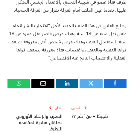
طرف فتاة عضو في شبيبة التجمع، بالاعتداء الجنسي المتكرر
عليها، بعدما عين الملف أمام الغرفة بقرار من الغرفة الجنحية.
ويتابع الفايق في هذا الملف الجديد لأجل “الاتجار بالبشر اتجاه
طفل تقل سنه عن 18 سنة وهتك عرض قاصر يقل عمره عن 18
سنة باستعمال العنف وهتك عرض شخص أنثى معروفة بضعف
قواها العقلية وبالعنف، واغتصاب فتاة معروفة بضعف قواها
العقلية والاغتصاب الناتج عنه الافتضاض”.
فيسبوك
تويتر
لينكدإن
البريد
واتساب
الإلكتروني
السابق
التالي
بلجيكا – من أنتم ??
المغرب والإتحاد الأوروبي
يطلقان مبادرة لمكافحة
التطرف