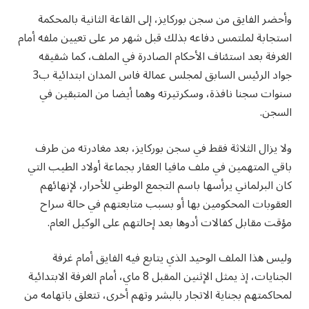
وأحضر الفايق من سجن بوركايز، إلى القاعة الثانية بالمحكمة
استجابة لملتمس دفاعه بذلك قبل شهر مر على تعيين ملفه أمام
الغرفة بعد استئناف الأحكام الصادرة في الملف، كما شقيقه
جواد الرئيس السابق لمجلس عمالة فاس المدان ابتدائية ب3
سنوات سجنا نافذة، وسكرتيرته وهما أيضا من المتبقين في
السجن.
ولا يزال الثلاثة فقط في سجن بوركايز، بعد مغادرته من طرف
باقي المتهمين في ملف مافيا العقار بجماعة أولاد الطيب التي
كان البرلماني يرأسها باسم التجمع الوطني للأحرار، لإنهائهم
العقوبات المحكومين بها أو بسبب متابعتهم في حالة سراح
مؤقت مقابل كفالات أدوها بعد إحالتهم على الوكيل العام.
وليس هذا الملف الوحيد الذي يتابع فيه الفايق أمام غرفة
الجنايات، إذ يمثل الإثنين المقبل 8 ماي، أمام الغرفة الابتدائية
لمحاكمتهم بجناية الاتجار بالبشر وتهم أخرى، تتعلق باتهامه من