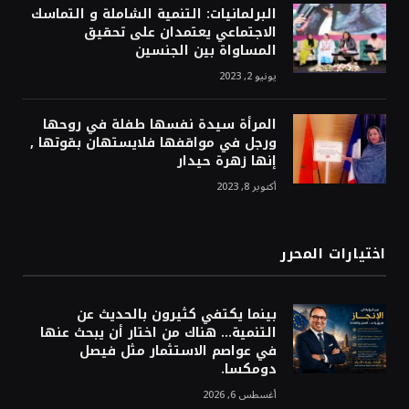
البرلمانيات: التنمية الشاملة و التماسك
الاجتماعي يعتمدان على تحقيق
المساواة بين الجنسين
يونيو 2, 2023
المرأة سيدة نفسها طفلة في روحها
ورجل في مواقفها فلايستهان بقوتها ,
إنها زهرة حيدار
أكتوبر 8, 2023
اختيارات المحرر
بينما يكتفي كثيرون بالحديث عن
التنمية… هناك من اختار أن يبحث عنها
في عواصم الاستثمار مثل فيصل
دومكسا.
أغسطس 6, 2026