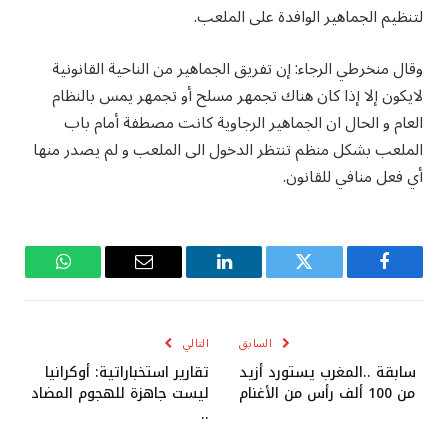
لتنظيم الجماهير الوافدة على الملعب.
وقال منخرطي الرجاء: إن تفريق الجماهير من الناحية القانونية
لايكون إلا إذا كان هناك تجمهر مسلح أو تجمهر يمس بالنظام
العام و الحال ان الجماهير الرجاوية كانت مصطفة أمام باب
الملعب بشكل منظم تنتظر الدخول الى الملعب و لم يصدر منها
أي فعل منافي للقانون.
فيسبوك
تويتر
لينكدإن
البريد
واتساب
الإلكتروني
السابق
التالي
سابقة ..المغرب يستورد أزيد
تقارير استخباراتية: أوكرانيا
من 100 ألف رأس من الأغنام
ليست جاهزة للهجوم المضاد
..