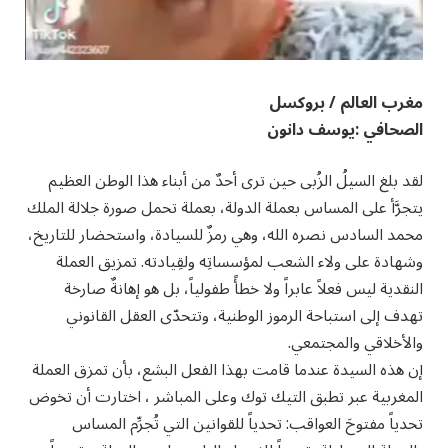
مغرب العالم / بروكسل
الصحافي :يوسف دانون
لقد بلغ السيلُ الزُبى حين ترى أحدٌ من أبناء هذا الوطن العظيم
يتجرَّأ على المساس بعملة الدولة، بعملة تحمل صورة جلالة الملك
محمد السادس نصره الله، وهي رمزٌ للسيادة، واستحضار للتاريخ،
وشهادة على ولاء الشعب لمؤسساتِه ولقِيادته. تمزيق العملة
النقدية ليس فعلاً عابراً ولا خطأً طفولياً، بل هو إهانةٌ صارخة
تهدف إلى استباحة الرموز الوطنية، وتتحدّى العقل القانوني
والأخلاقي والمجتمعي.
إن هذه السيدة عندما قامت بهذا الفعل البشع، بأن تمزق العملة
المغربية عبر تطبق التيك توك وعلى المباشر ، اختارت أن تخوض
تحدياً مفتوحَ العواقب: تحدياً للقوانين التي تُجرِّم المساس