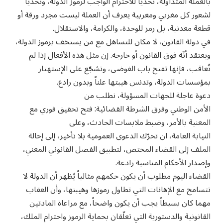
بالعملة المتداولة، تحدياً للاحترام الواجب لرموز الدولة، وتحدياً
لشعور كل مغربي ومغربية يعرف أن العملة ليست مجرد ورقة أو
قطعة معدنية، بل رمز للوحدة، والكرامة، والاستقلال.
في دولة القانون، لا مكان للتساهل مع من يستخف برموز الدولة،
ويعتقد أنّه فوق القانون أو خارجه. إن مثل هذه الأفعال إذا لم
تُعاقب، فإنها تفتح باب الفوضى، وتشجّع على الإستهتار
بمؤسسات الدولة، وتدنس هيبتها علناً وبدون رادع.
دعوة عاجلة للجهات المسؤولة، نطلب من
الأمن الوطني وفرق الشرطة القضائية: فتح تحقيق فوري مع
المعنية بالأمر، وضبط ملابسات الحادث، وعلى
النيابة العامة، ان تحرّك الدعوى العمومية بلا تأخير، إلى إحالة
الملف إلى القضاء المختص، لتطبيق الفصل القانوني المعني،
وإصدار الأحكام المناسبة رادعة.
القضاء اليوم مطلوب أن يكون حكمهم مثالياً يُظهر أن الدولة لا
تتسامح مع الإهانات التي تطاول رموزها وهيبتها، وأن العقاب
مهما كان بسيطاً يجب أن يكون واضحاً، مع مراعاة المادتين
القانونية والدستورية التي تعلّقان بحماية الرموز واحترام الملك،