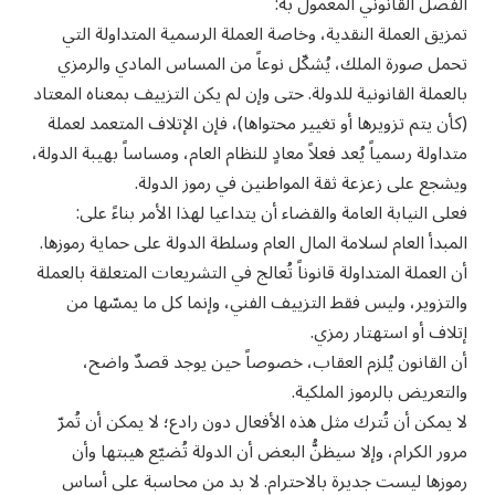
الفصل القانوني المعمول به:
تمزيق العملة النقدية، وخاصة العملة الرسمية المتداولة التي
تحمل صورة الملك، يُشكّل نوعاً من المساس المادي والرمزي
بالعملة القانونية للدولة. حتى وإن لم يكن التزييف بمعناه المعتاد
(كأن يتم تزويرها أو تغيير محتواها)، فإن الإتلاف المتعمد لعملة
متداولة رسمياً يُعد فعلاً معادٍ للنظام العام، ومساساً بهيبة الدولة،
ويشجع على زعزعة ثقة المواطنين في رموز الدولة.
فعلى النيابة العامة والقضاء أن يتداعيا لهذا الأمر بناءً على:
المبدأ العام لسلامة المال العام وسلطة الدولة على حماية رموزها.
أن العملة المتداولة قانوناً تُعالج في التشريعات المتعلقة بالعملة
والتزوير، وليس فقط التزييف الفني، وإنما كل ما يمسّها من
إتلاف أو استهتار رمزي.
أن القانون يُلزم العقاب، خصوصاً حين يوجد قصدٌ واضح،
والتعريض بالرموز الملكية.
لا يمكن أن تُترك مثل هذه الأفعال دون رادع؛ لا يمكن أن تُمرّ
مرور الكرام، وإلا سيظنُّ البعض أن الدولة تُضيّع هيبتها وأن
رموزها ليست جديرة بالاحترام. لا بد من محاسبة على أساس