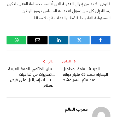
قانوني، لا بد من إنزال العقوبة التي تُناسب جسامة الفعل، لتكون
رسالة إلى كل من تسوّل له نفسه المساس برموز الوطن:
المسؤولية القانونية قائمة، والعقاب آتٍ لا محالة.
فيسبوك
تويتر
لينكدإن
البريد
واتساب
الإلكتروني
السابق
التالي
الخزينة العامة…مداخيل
البيان الختامي للقمة العربية
الجمارك بلغت 65 مليار درهم
…تحذيرات من تداعيات
عند متم شهر غشت
سياسات إسرائيل على فرص
السلام
مغرب العالم