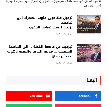
بقلم : فيصل دومكسا هناك موضوع يستحق أن يُطرح اليوم بصراحة وجرأة
أكبر… لأنه لم…
ترحيل مهاجرين جنوب الصحراء إلى
تيزنيت:
تزنيت ليست قمامة المغرب
فبراير 25, 2026
تيزنيت من عاصمة الفضة ،،،الى العاصمة
المفضية … مدينة الحرف والفضة وهوية
يجب أن تُصان
فبراير 24, 2026
إتبعنا
YouTube
Facebook