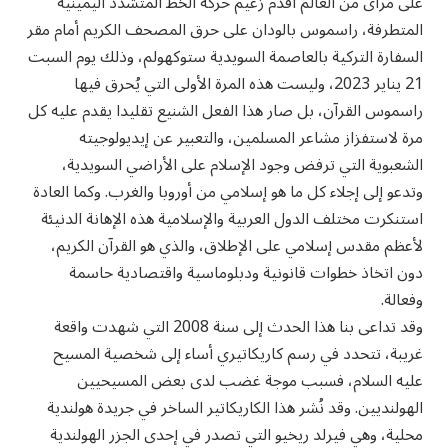
على مرآى من العالم أقدم زعيم حركة الخط المتشدد اليمينية
المتطرفة، راسموس بالودان على حرق المصحف الكريم أمام مقر
السفارة التركية بالعاصمة السويدية ستوكهولم، وذلك يوم السبت
21 يناير 2023، وليست هذه المرة الأولى التي يُحرق فيها
راسموس القرآن، بل صار هذا الفعل الشنيع تقليدا يقدم عليه كل
مرة لاستفزاز مشاعر المسلمين، والتعبير عن إيديولوجيته
الشعبوية التي ترفض وجود الإسلام على الأراضي السويدية،
وتدعو إلى إجلاء كل ما هو إسلامي من أوروبا والغرب. وكما العادة
استنكرت مختلف الدول العربية والإسلامية هذه الإهانة الدنيئة
لأعظم مقدس إسلامي على الإطلاق، والذي هو القرآن الكريم،
دون اتخاذ خطوات قانونية ودبلوماسية واقتصادية حاسمة
وفعالة.
وقد تداعى بنا هذا الحدث إلى سنة 2008 التي شهدت واقعة
غريبة، تتحدد في رسم كاريكاتيري أساء إلى شخصية المسيح
عليه السلام، فسبب موجة غضب لدى بعض المسيحيين
الهولنديين. وقد نُشر هذا الكاريكاتير الساخر في جريدة هولندية
محلية، وهي فيرلد ريخيو التي تصدر في إحدى الجزر الهولندية