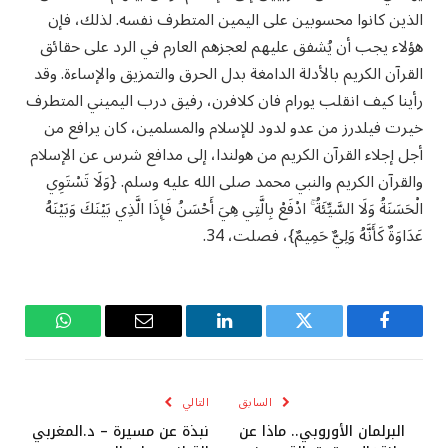
الذين كانوا محسوبين على اليمين المتطرف نفسه. لذلك، فإن
هؤلاء يجب أن يُشفق عليهم لعجزهم العارم في الرد على حقائق
القرآن الكريم بالأدلة الدامغة بدل الحرق والتمزيق والإساءة. وقد
رأينا كيف انقلب يورام فان كلافرن، رفيق درب اليميني المتطرف
خيرت فيلدرز من عدو لدود للإسلام والمسلمين، كان يرافع من
أجل إجلاء القرآن الكريم من هولندا، إلى مدافع شرس عن الإسلام
والقرآن الكريم والنبي محمد صلى الله عليه وسلم. {وَلَا تَسْتَوِي
الْحَسَنَةُ وَلَا السَّيِّئَةُ ۚ ادْفَعْ بِالَّتِي هِيَ أَحْسَنُ فَإِذَا الَّذِي بَيْنَكَ وَبَيْنَهُ
عَدَاوَةٌ كَأَنَّهُ وَلِيٌّ حَمِيمٌ}، فصلت، 34.
فيسبوك
تويتر
لينكدإن
البريد
واتساب
الإلكتروني
السابق
التالي
البرلمان الأوروبي.. ماذا عن
نبذة عن مسيرة – د.المغربي