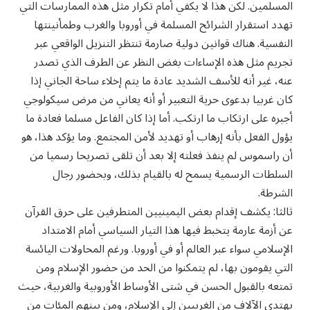
المسلمين. لكن هذا لا يكفي أمام تكرار مثل هذه الممارسات التي
تهدد استقرار الشرائح المسلمة في أوروبا والغرب وطمأنينتها
النفسية. هناك قوانين دولية صارمة تنتظر التنزيل الواقعي عبر
تجريم مثل هذه الإساءات بغض النظر عن الطرف الذي تصدر
عنه، غير أنه للأسف الشديد عادة ما يتم إخلاء ساحة الجاني إذا
كان غربيا بدعوى حرية التعبير أو أنه يعاني من مرض سيكولوجي
أجبره على ارتكاب ما ارتكب. أما إذا كان الفاعل مسلما فعادة ما
يؤول الفعل بأنه إرهاب أو تهديد لأمن المجتمع. وما يؤكد هذا، هو
أن راسموس لم ينفذ فعلته إلا بعد أن تلقى تصريحا رسميا من
السلطات الرسمية يسمح له بالقيام بذلك، وبحضور رجال
الشرطة.
ثالثا: يكشف إقدام بعض اليمينيين المتطرفين على حرق القرآن
عن أزمة عارمة يتخبط فيها هذا التيار السياسي أمام الامتداد
الإسلامي سواء عبر العالم أو في أوروبا. ورغم المحاولات اليائسة
التي يقومون بها، لم يتمكنوا من الحد من حضور الإسلام ومن
تمتعه بالقبول الحسن في شتى الأوساط الأوروبية والغربية، حيث
يهتدي الآلاف من الغربيين إلى الإسلام، ومن بينهم المئات من