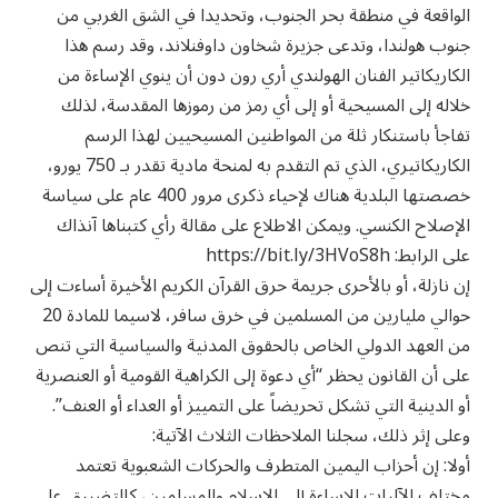
الواقعة في منطقة بحر الجنوب، وتحديدا في الشق الغربي من
جنوب هولندا، وتدعى جزيرة شخاون داوفنلاند، وقد رسم هذا
الكاريكاتير الفنان الهولندي أري رون دون أن ينوي الإساءة من
خلاله إلى المسيحية أو إلى أي رمز من رموزها المقدسة، لذلك
تفاجأ باستنكار ثلة من المواطنين المسيحيين لهذا الرسم
الكاريكاتيري، الذي تم التقدم به لمنحة مادية تقدر بـ 750 يورو،
خصصتها البلدية هناك لإحياء ذكرى مرور 400 عام على سياسة
الإصلاح الكنسي. ويمكن الاطلاع على مقالة رأي كتبناها آنذاك
على الرابط: https://bit.ly/3HVoS8h
إن نازلة، أو بالأحرى جريمة حرق القرآن الكريم الأخيرة أساءت إلى
حوالي مليارين من المسلمين في خرق سافر، لاسيما للمادة 20
من العهد الدولي الخاص بالحقوق المدنية والسياسية التي تنص
على أن القانون يحظر “أي دعوة إلى الكراهية القومية أو العنصرية
أو الدينية التي تشكل تحريضاً على التمييز أو العداء أو العنف”.
وعلى إثر ذلك، سجلنا الملاحظات الثلاث الآتية:
أولا: إن أحزاب اليمين المتطرف والحركات الشعبوية تعتمد
مختلف الآليات للإساءة إلى الإسلام والمسلمين، كالتضييق على