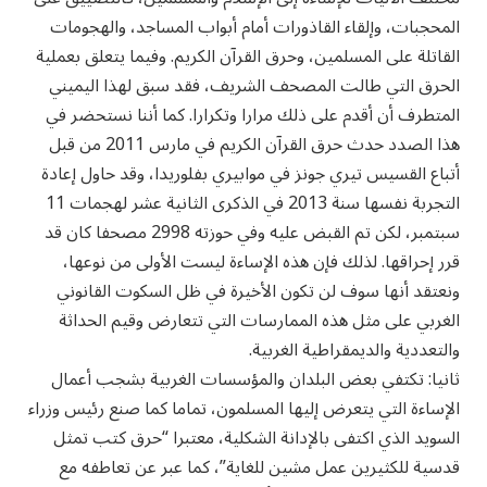
المحجبات، وإلقاء القاذورات أمام أبواب المساجد، والهجومات
القاتلة على المسلمين، وحرق القرآن الكريم. وفيما يتعلق بعملية
الحرق التي طالت المصحف الشريف، فقد سبق لهذا اليميني
المتطرف أن أقدم على ذلك مرارا وتكرارا. كما أننا نستحضر في
هذا الصدد حدث حرق القرآن الكريم في مارس 2011 من قبل
أتباع القسيس تيري جونز في موابيري بفلوريدا، وقد حاول إعادة
التجربة نفسها سنة 2013 في الذكرى الثانية عشر لهجمات 11
سبتمبر، لكن تم القبض عليه وفي حوزته 2998 مصحفا كان قد
قرر إحراقها. لذلك فإن هذه الإساءة ليست الأولى من نوعها،
ونعتقد أنها سوف لن تكون الأخيرة في ظل السكوت القانوني
الغربي على مثل هذه الممارسات التي تتعارض وقيم الحداثة
والتعددية والديمقراطية الغربية.
ثانيا: تكتفي بعض البلدان والمؤسسات الغربية بشجب أعمال
الإساءة التي يتعرض إليها المسلمون، تماما كما صنع رئيس وزراء
السويد الذي اكتفى بالإدانة الشكلية، معتبرا “حرق كتب تمثل
قدسية للكثيرين عمل مشين للغاية”، كما عبر عن تعاطفه مع