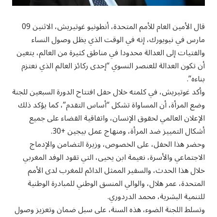
قال الأمين العام للأمم المتحدة، أنطونيو غوتيريش، الاثنين 09
مارس في نيويورك، إنه في الوقت الذي يظل وصول النساء
والفتيات إلى العدالة محدودا في مناطق كثيرة من العالم، يتعين
أن تكون العدالة للعنصر النسوي “إحدى ركائز العالم الذي نعتزم
بناءه”.
وأكد غوتيريش، في كلمته خلال حفل افتتاح الدورة السبعين للجنة
وضع المرأة، أن المساواة تشكل “أساس التقدم”، كما يؤكد ذلك
الإعلان العالمي لحقوق الإنسان، واتفاقية القضاء على جميع
أشكال التمييز ضد المرأة، ومنهاج عمل بيجين +30.
وحضر هذا الحفل، على الخصوص، وزيرة التضامن والإدماج
الاجتماعي والأسرة، نعيمة ابن يحيى، التي تقود الوفد المغربي
خلال هذا الحدث، والسفير الممثل الدائم للمغرب لدى الأمم
المتحدة، عمر هلال، والوالي المنسق الوطني للمبادرة الوطنية
للتنمية البشرية، محمد الدردوري.
وتسلط اللجنة الضوء، هذه السنة، على سبل ضمان وتعزيز وصول