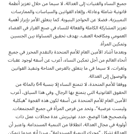
جميع النساء والفتيات إلى العدالة، لا سيما من خلال تعزيز أنظمة
قانونية شاملة وعادلة، وإلغاء القوانين والسياسات والممارسات
التمييزية، فضلا عن الحواجز البنيوية. كما يتعلق الأمر بإبراز أهمية
تعزيز المشاركة الكاملة والفعالة للنساء في صنع القرار في الفضاء
العمومي ومكافحة العنف، بهدف تحقيق المساواة بين الجنسين
وتمكين المرأة.
وبعدما أشاد الأمين العام للأمم المتحدة بالتقدم المحرز في جميع
أنحاء العالم من أجل تمكين النساء، أعرب عن أسفه لوجود عقبات
وثغرات، لا سيما في ما يتعلق بالفرص المتاحة وتنفيذ القوانين
والوصول إلى العدالة.
ووفقا للأمم المتحدة، لا تتمتع النساء إلا بنسبة 64 بالمائة من
الحقوق القانونية التي يتمتع بها الرجال. وفي هذا السياق، أعرب
الأمين العام للأمم المتحدة عن أسفه لكون هذه الفجوة “هيكلية
وليست عرضية”، وتحد من فرص المرأة في جميع المجتمعات.
ولتصحيح هذا الوضع، حدد غوتيريش عدة مجالات عمل ذات
أولوية في مجال العدالة، انطلاقا من التنمية المستدامة. واعتبر أن
العدالة تشكل “محرك التنمية المستدامة”، مبرزا أنه عندما تتمكن