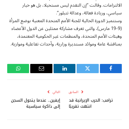
الالتزامات. وقالت “إن التقدم ليس مستحيلا، بل هو خيار
سياسي، وريادة فعالة، وعدالة تتبلور”.
وستتميز الدورة الحالية للجنة الأمم المتحدة المعنية بوضع المرأة
(9-19 مارس)، والتي تعرف مشاركة ممثلين عن الدول الأعضاء
وهيئات الأمم المتحدة، والمنظمات غير الحكومية المعتمدة،
بمناقشة عامة وموائد مستديرة وزارية، وأحداث تفاعلية وموازية.
فيسبوك
تويتر
لينكدإن
البريد
واتساب
الإلكتروني
السابق
التالي
ترامب: الحرب الإيرانية قد
إيفين.. عندما يتحول السجن
انتهت تقريبًا
إلى ذاكرة سياسية