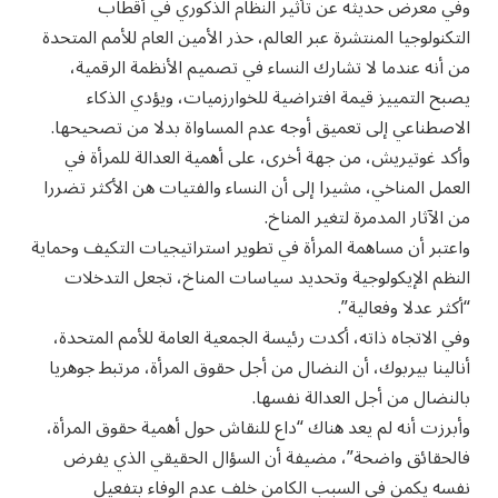
وفي معرض حديثه عن تأثير النظام الذكوري في أقطاب
التكنولوجيا المنتشرة عبر العالم، حذر الأمين العام للأمم المتحدة
من أنه عندما لا تشارك النساء في تصميم الأنظمة الرقمية،
يصبح التمييز قيمة افتراضية للخوارزميات، ويؤدي الذكاء
الاصطناعي إلى تعميق أوجه عدم المساواة بدلا من تصحيحها.
وأكد غوتيريش، من جهة أخرى، على أهمية العدالة للمرأة في
العمل المناخي، مشيرا إلى أن النساء والفتيات هن الأكثر تضررا
من الآثار المدمرة لتغير المناخ.
واعتبر أن مساهمة المرأة في تطوير استراتيجيات التكيف وحماية
النظم الإيكولوجية وتحديد سياسات المناخ، تجعل التدخلات
“أكثر عدلا وفعالية”.
وفي الاتجاه ذاته، أكدت رئيسة الجمعية العامة للأمم المتحدة،
أنالينا بيربوك، أن النضال من أجل حقوق المرأة، مرتبط جوهريا
بالنضال من أجل العدالة نفسها.
وأبرزت أنه لم يعد هناك “داع للنقاش حول أهمية حقوق المرأة،
فالحقائق واضحة”، مضيفة أن السؤال الحقيقي الذي يفرض
نفسه يكمن في السبب الكامن خلف عدم الوفاء بتفعيل