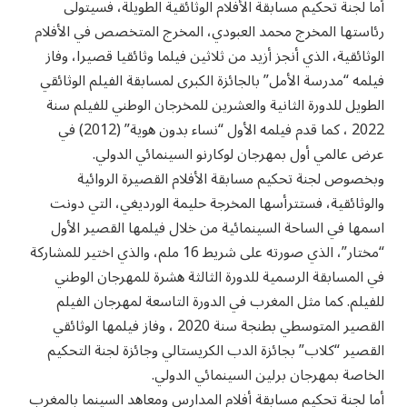
أما لجنة تحكيم مسابقة الأفلام الوثائقية الطويلة، فسيتولى
رئاستها المخرج محمد العبودي، المخرج المتخصص في الأفلام
الوثائقية، الذي أنجز أزيد من ثلاثين فيلما وثائقيا قصيرا، وفاز
فيلمه “مدرسة الأمل” بالجائزة الكبرى لمسابقة الفيلم الوثائقي
الطويل للدورة الثانية والعشرين للمخرجان الوطني للفيلم سنة
2022 ، كما قدم فيلمه الأول “نساء بدون هوية” (2012) في
عرض عالمي أول بمهرجان لوكارنو السينمائي الدولي.
وبخصوص لجنة تحكيم مسابقة الأفلام القصيرة الروائية
والوثائقية، فستترأسها المخرجة حليمة الورديغي، التي دونت
اسمها في الساحة السينمائية من خلال فيلمها القصير الأول
“مختار”، الذي صورته على شريط 16 ملم، والذي اختير للمشاركة
في المسابقة الرسمية للدورة الثالثة هشرة للمهرجان الوطني
للفيلم. كما مثل المغرب في الدورة التاسعة لمهرجان الفيلم
القصير المتوسطي بطنجة سنة 2020 ، وفاز فيلمها الوثائقي
القصير “كلاب” بجائزة الدب الكريستالي وجائزة لجنة التحكيم
الخاصة بمهرجان برلين السينمائي الدولي.
أما لجنة تحكيم مسابقة أفلام المدارس ومعاهد السينما بالمغرب