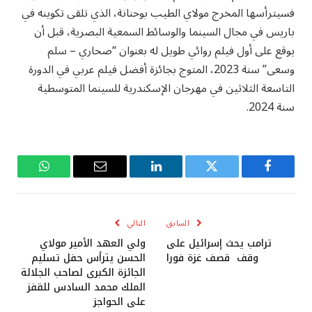
فسيترأسها المخرج مولاي الطيب بوحنانة، الذي تلقى تكوينه في
باريس في مجال السينما والوسائط السمعية البصرية، قبل أن
يوقع على أول فيلم روائي طويل له بعنوان “صحاري – سلم
وسعى” سنة 2023، المتوج بجائزة أفضل فيلم عربي في الدورة
التاسعة الثلاثين في مهرجان الإسكندرية للسينما المتوسطية
سنة 2024.
فيسبوك
تويتر
لينكدإن
البريد
واتساب
الإلكتروني
السابق
التالي
ترامب يحث إسرائيل على
ولي العهد الأمير مولاي
وقف قصف غزة فورا
الحسن يترأس حفل تسليم
الجائزة الكبرى لصاحب الجلالة
الملك محمد السادس للقفز
على الحواجز