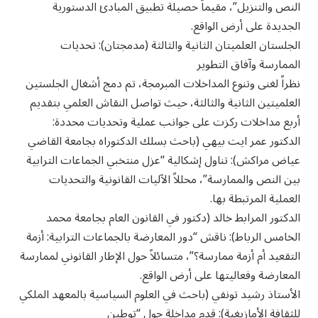
النص والتنزيل”، مقيماً حصيلة تطبيق المبادئ الدستورية
الجديدة على أرض الواقع.
الجلستان العلميتان الثانية والثالثة (مدمجتان): تحديات
الممارسة وآفاق التطوير
نظراً لغنى وتنوع المداخلات المبرمجة، تم دمج أشغال الجلستين
العلميتين الثانية والثالثة، حيث تواصل النقاش العلمي بتقديم
أربع مداخلات ركزت على جوانب عملية وتحديات محددة:
الدكتور عمر ايت بيهي (باحث بسلك الدكتوراه بجامعة القاضي
عياض مراكش): تناول إشكالية “عزل منتخبي الجماعات الترابية
بين النص والممارسة”، محللاً الآليات القانونية والتحديات
العملية المرتبطة بها.
الدكتور المرابط خالد (دكتور في القانون العام بجامعة محمد
الخامس الرباط): ناقش “دور المعارضة بالجماعات الترابية: أزمة
التقعيد أم أزمة ممارسة؟”، متسائلاً حول الإطار القانوني لممارسة
المعارضة وفعاليتها على أرض الواقع.
الأستاذ رشيد تونفي (باحث في العلوم السياسية بالمعهد الملكي
للثقافة الأمازيغية): قدم مداخلة حول “توطين