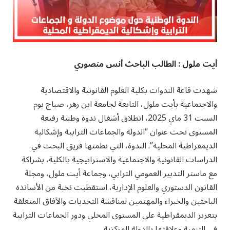
أيت ملول : الطالب الباحث أنس منصوري
شهدت قاعة الندوات بكلية العلوم القانونية والاقتصادية
والاجتماعية بأيت ملول، التابعة لجامعة ابن زهر، صباح يوم
السبت 31 ماي 2025، انطلاق أشغال ندوة وطنية رفيعة
المستوى تحت عنوان “الدولة والجماعات الترابية وإشكالية
الديمقراطية المحلية”. الندوة، التي نظمتها فريق البحث في
الدراسات القانونية والاجتماعية والاستراتيجية بالكلية، بشراكة
مع ماستر التدبير العمومي الترابي، وجماعة أيت ملول، ومجلة
القانون الدستوري والعلوم الإدارية، استقطبت نخبة من الأساتذة
الباحثين والخبراء والمهتمين لمناقشة التحديات والآفاق المتعلقة
بتعزيز الديمقراطية على المستوى المحلي ودور الجماعات الترابية
في التنمية وعلاقتها بالدولة المركزية.