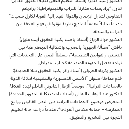
الدكتور رشيد كديرة (أستاذ التعليم العالي بكلية الحقوق أكادير):
تناول “براديغمات مقارنة للتراب والديموقراطية: براديغم
التفاوض لشارل ايزنمان والدولة الفيدرالية القوية لكارل سميث”،
مقدماً تحليلاً معمقاً لنماذج نظرية مؤثرة في فهم العلاقة بين
التراب والسلطة.
الدكتور جواد الرباع (أستاذ باحث بكلية الحقوق أيت ملول):
ناقش “مسألة الجهوية بالمغرب وإشكالية الديمقراطية بين
الدستور والقوانين التنظيمية”، مسلطاً الضوء على التحديات التي
تواجه تفعيل الجهوية المتقدمة كخيار ديمقراطي.
الدكتور زكرياء الجزولي (أستاذ زائر بكلية الحقوق سلا الجديدة):
قدم مداخلة بعنوان “الأسس الدستورية والتنظيمية لعلاقة الدولة
بالجماعات الترابية”، موضحاً الإطار القانوني الناظم لهذه العلاقة.
الدكتور عبد الوهاب البقالي (أستاذ باحث بكلية الحقوق الجديدة):
استعرض موضوع “الجماعات الترابية بين النص القانوني وواقع
الممارسة – جماعة مكناس أنموذجا”، مقدماً دراسة حالة لتقييم
الفجوة بين التشريع والتطبيق.