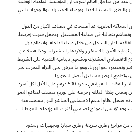
ي عدد من مناطق العالم لنعرف أن المؤسسة الملكية، الوطنية
 والتطور بالنسبة لبلادنا، وبوصلة للاختيارات والتوجهات التي
 نرى المملكة المغربية قد أصبحت في مصاف الكبار من الدول
ي، وتساهم بفعالية في صناعة المستقبل، وتحمل صوت إفريقيا.
ائدة بلدان الساحل من خلال ميناء الداخلة، وانتظام دول
 توطيد الأمن والاستقرار والازدهار المشترك، وهذا فضلا عن
لاع الاقتصادي المشترك وتشجيع دينامية التنمية على الشريط
ضر وتصديره نحو أوروبا، وهو ما يبرهن على التزام المغرب غير
من، وتطمح لتوفير مستقبل أفضل لشعوبها.
قبل سنوات قليلة فقط، كان مشروع تقديم دعم نقدي مباشر للفئات المعوزة في حدود 500 درهم على الأقل لكل أسرة
لكن بفضل جلالة الملك وحرصه على توزيع منصف لمنافع النمو
 تم تفعيل نظام الدعم الاجتماعي المباشر الذي يستفيد منه
خطوة غير مسبوقة تؤسس لنموذج تضامني أكثر عدالة وإدماجا للمواطنات
ة، من موانئ وطرق سريعة وطرق سيارة وتجهيزات وسدود