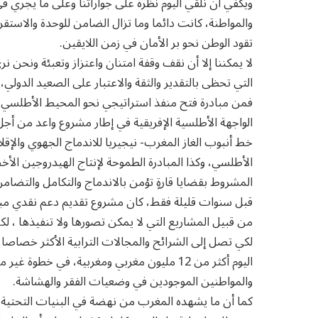
ويكفي أن نلقي اليوم نظرة على جواراتنا وعلى ما يجري ف
والمواطنة، كانت دائما وما تزال الضامن للوحدة والاستقرار
تقود الوطن نحو بر الأمان في زمن اللايقين.
لا يمكننا إلا أن نقف وقفة امتنان واعتزاز وتعبئة ونحن
التي تحظى بالتقدير والثقة والاعتبار على الصعيد الدول
فمن مبادرة فتح منفذ استراتيجي نحو المحيط الأطلسي لف
الواجهة الأطلسية الإفريقية في إطار مشروع واعد من أجل
خط أنبوب الغاز المغرب- نيجيريا للاندماج الجهوي والإق
الأطلسي، وكذا المبادرة الطموحة لإنتاج الهيدروجين الأخ
المشروط بقضايا قارةٍ تؤمن بالاندماج والتكامل والتضا
من قبيل المشاريع التي لا يمكن تصورها ولا تنفيذها ، 
لكي تصل إلى الشرائح والمجالات الترابية الأكثر خصاصا،
اليوم أكثر من 12 مليون مغربي ومغربية، في 
والمواطنين الموجودين في وضعيات الفقر والهشاشة.
كما أن ما يشهده المغرب من نهضة في البنيات التحتي