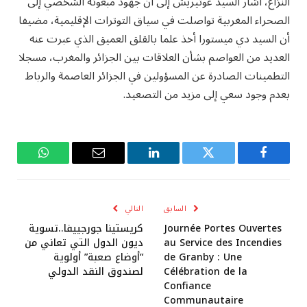
النزاع، أشار السيد غوتيريش إلى أن جهود مبعوثه الشخصي إلى
الصحراء المغربية تواصلت في سياق التوترات الإقليمية، مضيفا
أن السيد دي ميستورا أخذ علما بالقلق العميق الذي عبرت عنه
العديد من العواصم بشأن العلاقات بين الجزائر والمغرب، مسجلا
التطمينات الصادرة عن المسؤولين في الجزائر العاصمة والرباط
بعدم وجود سعي إلى مزيد من التصعيد.
فيسبوك
تويتر
لينكدإن
البريد
واتساب
الإلكتروني
السابق
التالي
Journée Portes Ouvertes
كريستينا جورجييفا..تسوية
au Service des Incendies
ديون الدول التي تعاني من
de Granby : Une
“أوضاع صعبة” أولوية
Célébration de la
لصندوق النقد الدولي
Confiance
Communautaire