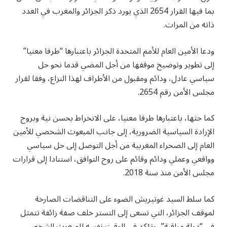
بما فيها القرار 2654 الذي يورد ذكر الجزائر والمغرب في العدد
ذاته من المرات.
ودعا الأمين العام للأمم المتحدة الجزائر باعتبارها “طرفا معنيا”
إلى تطوير وتوضيح موقفها من أجل المضي قدما نحو حل
سياسي عادل، ودائم ومقبول من الأطراف لهذا النزاع، وفقا لقرار
مجلس الأمن رقم 2654.
كما حثها، باعتبارها طرفا معنيا، على الانخراط بحسن نية وبروح
الإرادة السياسية الضرورية، إلى جانب المبعوث الشخصي للأمين
العام إلى الصحراء المغربية من أجل التوصل إلى حل سياسي
وواقعي وعملي ودائم وقائم على روح التوافق، استنادا إلى قرارات
مجلس الأمن منذ سنة 2018.
كما سلط السيد غوتيريش الضوء على التناقضات الصارخة
لموقف الجزائر، التي تسعى إلى التستر خلف صفة زائفة تتمثل
في “دولة مراقبة”، وتؤكد في الوقت نفسه للمبعوث الشخصي