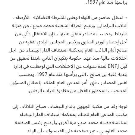
يرأسها منذ عام 1997.
~ اعتقل عناصر من اللواء الوطني للشرطة القضائية ، الأربعاء ،
النائب البرلماني وزعيم الحركة الشعبية محمد مبدع ، من منزله
بالرباط. وبحسب مصادر متفق عليها ، فإن الاعتقال يأتي من
أجل إحضار الوزير السابق ورئيس المجلس البلدي لفقيه بن
صالح أمام النائب العام بمحكمة استئناف الدار البيضاء. من اجل
اختلالات مالية منذ عهد حكومة بنكيران الثاني ،ابتدأ تحقيق من
قبل BNPJ لعدة سنوات عن الاختلالات التي لوحظت في إدارة
بلدية فقيه بن صالح ، التي يرأسها منذ عام 1997. وبحسب
نفس المصادر ، فإن أمر المدعي العام للملك باعتقال المسؤول
المنتخب ، المحظور بالفعل من مغادرة التراب الوطني.
توجه وفد من مكتبه الجهوي بالدار البيضاء ، صباح الثلاثاء ، إلى
مكتب المدعي العام للملك بمحكمة استئناف الدار البيضاء
لمناقشة قضية محمد مبدع مرة أخرى. وأوضح رئيس المنظمة
محمد الغلوسي ، عبر صفحته على الفيسبوك ، أن الوفد