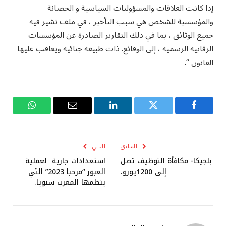
إذا كانت العلاقات والمسؤوليات السياسية و الحصانة
والمؤسسية للشخص هي سبب التأخير ، في ملف تشير فيه
جميع الوثائق ، بما في ذلك التقارير الصادرة عن المؤسسات
الرقابية الرسمية ، إلى الوقائع. ذات طبيعة جنائية ويعاقب عليها
القانون “.
فيسبوك
تويتر
لينكدإن
البريد
واتساب
الإلكتروني
السابق
التالي
بلجيكا- مكافأة التوظيف تصل
استعدادات جارية لعملية
إلى 1200يورو.
العبور “مرحبا 2023” التي
ينظمها المغرب سنويا.