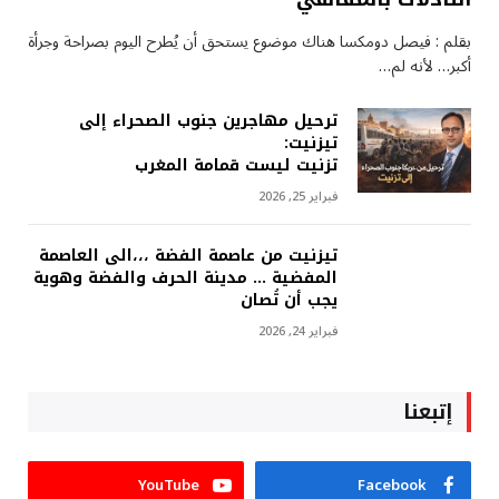
بقلم : فيصل دومكسا هناك موضوع يستحق أن يُطرح اليوم بصراحة وجرأة
أكبر… لأنه لم…
ترحيل مهاجرين جنوب الصحراء إلى
تيزنيت:
تزنيت ليست قمامة المغرب
فبراير 25, 2026
تيزنيت من عاصمة الفضة ،،،الى العاصمة
المفضية … مدينة الحرف والفضة وهوية
يجب أن تُصان
فبراير 24, 2026
إتبعنا
YouTube
Facebook