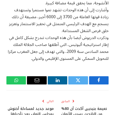
الأنشوجة، مما يحقق قيمة مضافة كبيرة.
وأشارت إلى أن هذه الوحدات تشهد نموا مستمرا وتستهدف
زيادة قوتها العاملة من 3700 إلى 6000 أجير، مضيفة أن ذلك
ينسجم مع الهدف الرئيسي المتمثل في تحفيز الاستثمار وتعزيز
خلق فرص الشغل المستدامة.
وذكرت الدريوش أيضا بأن هذه الوحدات تندرج بشكل كامل في
إطار استراتيجية أليوتيس، التي أطلقها صاحب الجلالة الملك
محمد السادس سنة 2009، والتي تهدف إلى جعل المغرب مركزا
للتحويل السمكي على المستوى الإقليمي والدولي.
فيسبوك
تويتر
لينكدإن
البريد
واتساب
الإلكتروني
السابق
التالي
نعيمة بنيحيى أكدت أن 80%
موعد جديد لمساءلة أخنوش
من النازحين بسبب الأزمات
بمجلس النواب بعد تأجيلها